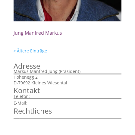
Jung Manfred Markus
« Ältere Einträge
Adresse
Markus Manfred Jung (Präsident)
Hohenegg 2
D-79692 Kleines Wiesental
Kontakt
+43 720 901785
Telefon:
info@idi-dialekt.at
E-Mail:
Rechtliches
Impressum
Disclaimer
Datenschutzerklärung