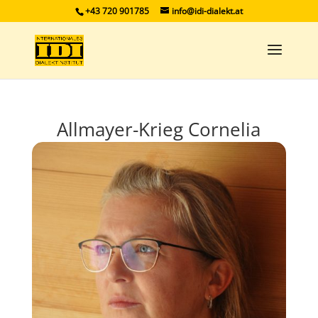
+43 720 901785
info@idi-dialekt.at
Allmayer-Krieg Cornelia