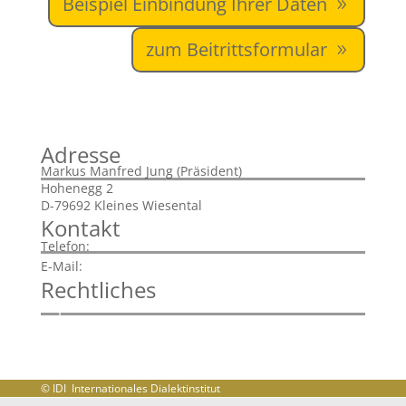
Beispiel Einbindung Ihrer Daten
zum Beitrittsformular
Adresse
Markus Manfred Jung (Präsident)
Hohenegg 2
D-79692 Kleines Wiesental
Kontakt
+43 720 901785
Telefon:
info@idi-dialekt.at
E-Mail:
Rechtliches
Impressum
Disclaimer
Datenschutzerklärung
© IDI Internationales Dialektinstitut