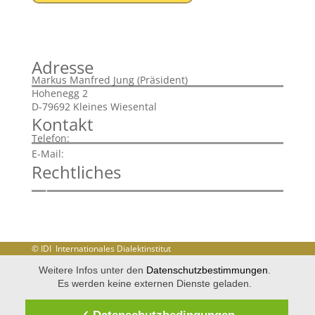
Adresse
Markus Manfred Jung (Präsident)
Hohenegg 2
D-79692 Kleines Wiesental
Kontakt
+43 720 901785
Telefon:
info@idi-dialekt.at
E-Mail:
Rechtliches
Impressum
Disclaimer
Datenschutzerklärung
© IDI Internationales Dialektinstitut
Weitere Infos unter den
Datenschutzbestimmungen
.
Es werden keine externen Dienste geladen.
✓ Datenschutzbedingungen