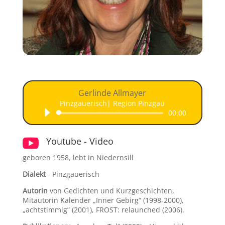
Audio-
Gerlinde Allmayer
Player
Pinzgauerisch| Region Pinzgau
00:00

Youtube - Video
geboren 1958, lebt in Niedernsill
Dialekt
- Pinzgauerisch
Autorin
von Gedichten und Kurzgeschichten,
Mitautorin Kalender „Inner Gebirg“ (1998-2000),
„achtstimmig“ (2001), FROST: relaunched (2006).