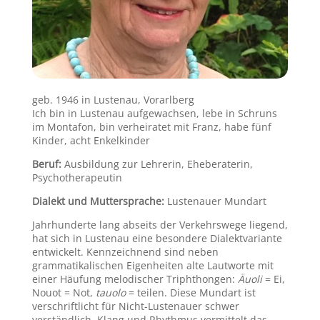
geb. 1946 in Lustenau, Vorarlberg
Ich bin in Lustenau aufgewachsen, lebe in Schruns
im Montafon, bin verheiratet mit Franz, habe fünf
Kinder, acht Enkelkinder
Beruf:
Ausbildung zur Lehrerin, Eheberaterin,
Psychotherapeutin
Dialekt und Muttersprache:
Lustenauer Mundart
Jahrhunderte lang abseits der Verkehrswege liegend,
hat sich in Lustenau eine besondere Dialektvariante
entwickelt. Kennzeichnend sind neben
grammatikalischen Eigenheiten alte Lautworte mit
einer Häufung melodischer Triphthongen:
Äuoli
= Ei,
Nouot = Not,
tauolo
= teilen. Diese Mundart ist
verschriftlicht für Nicht-Lustenauer schwer
verständlich. Klang und Rhythmus vermittelt das