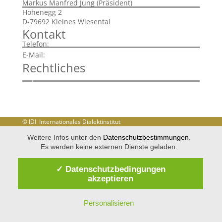
Markus Manfred Jung (Präsident)
Hohenegg 2
D-79692 Kleines Wiesental
Kontakt
+43 720 901785
Telefon:
info@idi-dialekt.at
E-Mail:
Rechtliches
Impressum
Disclaimer
Datenschutzerklärung
© IDI Internationales Dialektinstitut
Weitere Infos unter den
Datenschutzbestimmungen
.
Es werden keine externen Dienste geladen.
✓ Datenschutzbedingungen
akzeptieren
Personalisieren