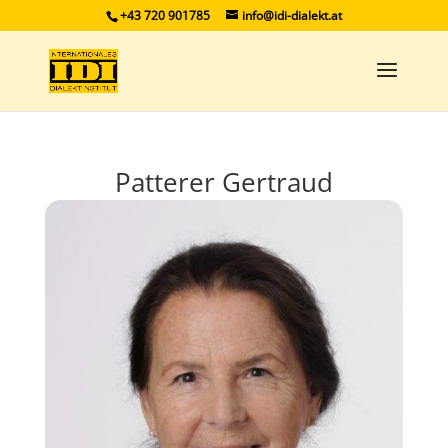
+43 720 901785
info@idi-dialekt.at
Patterer Gertraud