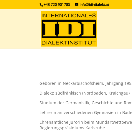
+43 720 901785
info@idi-dialekt.at
Geboren in Neckarbischofsheim, Jahrgang 195
Dialekt: südfränkisch (Nordbaden, Kraichgau)
Studium der Germanistik, Geschichte und Roma
Lehrerin an verschiedenen Gymnasien in Ba
Ehrenamtliche Jurorin beim Mundartwettbewe
Regierungspräsidiums Karlsruhe