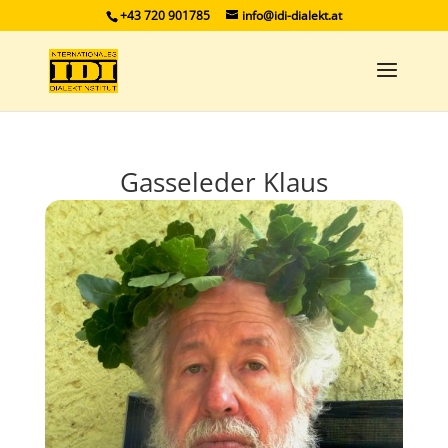
+43 720 901785
info@idi-dialekt.at
Gasseleder Klaus