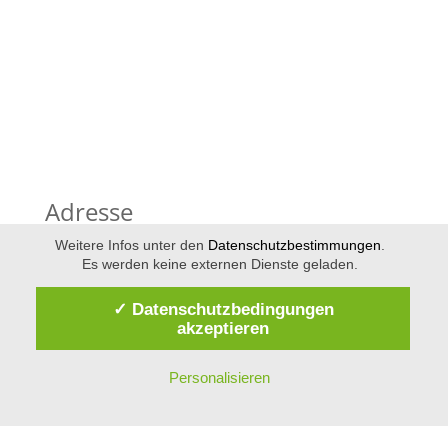
Adresse
Markus Manfred Jung (Präsident)
Weitere Infos unter den
Datenschutzbestimmungen
.
Hohenegg 2
Es werden keine externen Dienste geladen.
D-79692 Kleines Wiesental
Kontakt
✓ Datenschutzbedingungen
+43 720 901785
Telefon:
akzeptieren
info@idi-dialekt.at
E-Mail:
Rechtliches
Personalisieren
Impressum
Disclaimer
Datenschutzerklärung