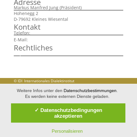
Adresse
Markus Manfred Jung (Präsident)
Hohenegg 2
D-79692 Kleines Wiesental
Kontakt
+43 720 901785
Telefon:
info@idi-dialekt.at
E-Mail:
Rechtliches
Impressum
Disclaimer
Datenschutzerklärung
© IDI Internationales Dialektinstitut
Weitere Infos unter den
Datenschutzbestimmungen
.
Es werden keine externen Dienste geladen.
✓ Datenschutzbedingungen
akzeptieren
Personalisieren